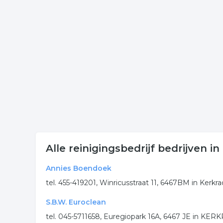
Klik op een bedrijf schoonmaak in onderstaande li
onderneming. Het overzicht bevat schoonmaak in 
Meer bedrijven in Kerkrade
Wij vonden meer informatie over reinigingsbedrijf
rubriek:
schoonmaakbedrijf
reinigingsbedrijf
sch
ontstoppen
reiniging
.
Alle reinigingsbedrijf bedrijven i
Annies Boendoek
tel. 455-419201, Winricusstraat 11, 6467BM in Kerkr
S.B.W. Euroclean
tel. 045-5711658, Euregiopark 16A, 6467 JE in KE