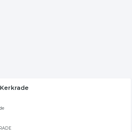
jst voor meer informatie of voor de contactgegevens van de
de regio Kerkrade.
. De volgende trefwoorden vallen ook onder deze bedrijven
oonmaak
interieur reiniging
riool ontstoppen
n Kerkrade
ade
RKRADE