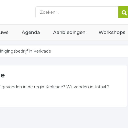
uws
Agenda
Aanbiedingen
Workshops
inigingsbedrijf in Kerkrade
de
 gevonden in de regio Kerkrade? Wij vonden in totaal 2
ngsbedrijf gerelateerde bedrijven in de omgeving van