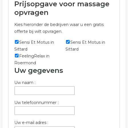
Prijsopgave voor massage
Kerkrade
opvragen
Let op! Onderstaande bedrijven in de categorie
Kies hieronder de bedrijven waar u een gratis
massage zijn gevestigd in de regio Kerkrade en kunnen
offerte bij wilt opvragen.
u voorzien van een prijsopgave.
Sensi Et Motus in
Sensi Et Motus in
Voor meer informatie over massage in Kerkrade kunt u
Sittard
Sittard
het formulier invullen. wij hebben de volgende
FeelingRelax in
bedrijven gevonden.
Roermond
Trefwoorden:
Uw gegevens
massage
massage salon
masseurs
Uw naam :
reflexology
acupressuur
sportmasseur
Uw telefoonnummer :
Uw e-mail adres :